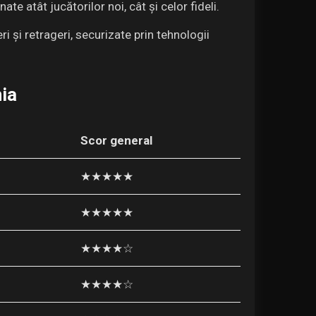
e atât jucătorilor noi, cât și celor fideli.
i și retrageri, securizate prin tehnologii
nia
Scor general
★★★★★
★★★★★
★★★★☆
★★★★☆