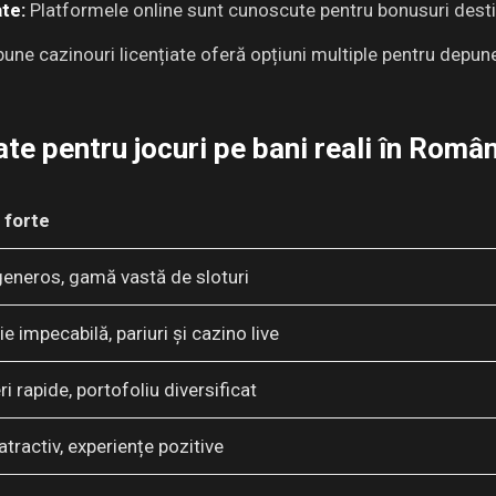
te:
Platformele online sunt cunoscute pentru bonusuri destinat
une cazinouri licențiate oferă opțiuni multiple pentru depuner
te pentru jocuri pe bani reali în Româ
 forte
eneros, gamă vastă de sloturi
e impecabilă, pariuri și cazino live
i rapide, portofoliu diversificat
tractiv, experiențe pozitive