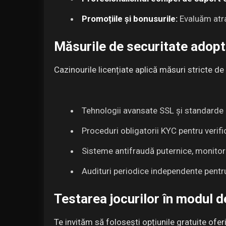
Promoțiile și bonusurile:
Evaluăm atrac
Măsurile de securitate adopta
Cazinourile licențiate aplică măsuri stricte de 
Tehnologii avansate SSL și standarde 
Proceduri obligatorii KYC pentru verific
Sisteme antifraudă puternice, monitor
Audituri periodice independente pentru 
Testarea jocurilor în modul 
Te invităm să folosești opțiunile gratuite oferi