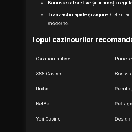
Bonusuri atractive și promoții regula
Tranzacții rapide și sigure:
Cele mai b
moderne.
Topul cazinourilor recomanda
Cazinou online
Puncte
888 Casino
Bonus g
Unibet
Reputați
NetBet
Retrager
Yoji Casino
Design a