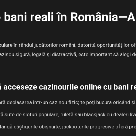
 bani reali în România—Af
lare în rândul jucătorilor români, datorită oportunităților of
zinou sigură, legală și distractivă, este important să alegi d
ă acceseze cazinourile online cu bani r
ă deplasarea într-un cazinou fizic; te poți bucura oricând și 
 sute de sloturi populare, ruletă sau blackjack cu dealeri live
lângă câștigurile obișnuite, jackpoturile progresive oferă pr