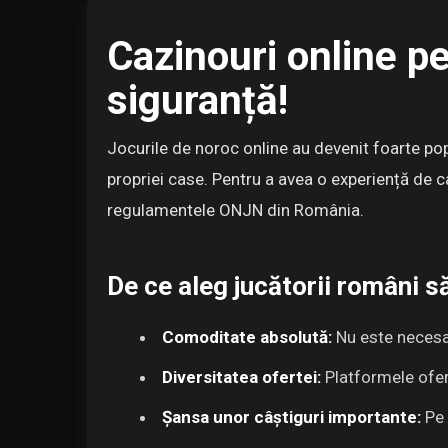
Cazinouri online pe
siguranță!
Jocurile de noroc online au devenit foarte popu
propriei case. Pentru a avea o experiență de ca
regulamentele ONJN din România.
De ce aleg jucătorii români s
Comoditate absolută:
Nu este necesar
Diversitatea ofertei:
Platformele oferă
Șansa unor câștiguri importante:
Pe 