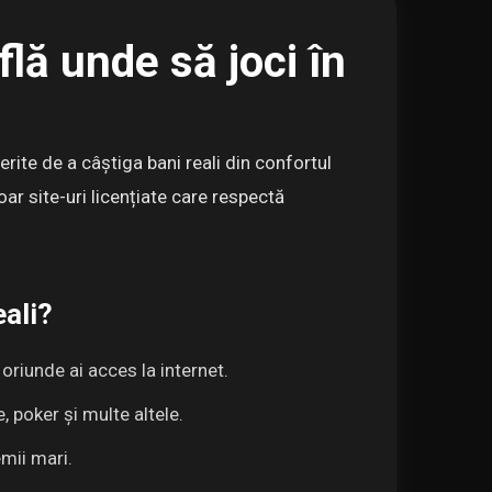
lă unde să joci în
erite de a câștiga bani reali din confortul
oar site-uri licențiate care respectă
eali?
oriunde ai acces la internet.
, poker și multe altele.
emii mari.