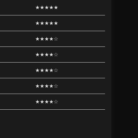
★★★★★
★★★★★
★★★★☆
★★★★☆
★★★★☆
★★★★☆
★★★★☆