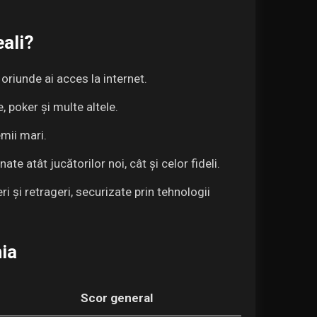
eali?
oriunde ai acces la internet.
, poker și multe altele.
emii mari.
e atât jucătorilor noi, cât și celor fideli.
i și retrageri, securizate prin tehnologii
nia
Scor general