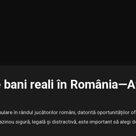
 bani reali în România—Af
lare în rândul jucătorilor români, datorită oportunităților of
zinou sigură, legală și distractivă, este important să alegi d