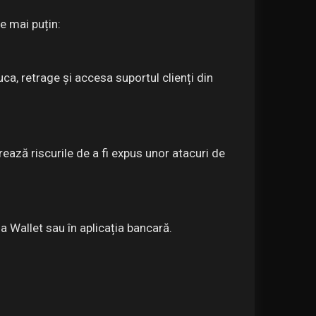
e mai puțin:
ca, retrage și accesa suportul clienți din
ează riscurile de a fi expus unor atacuri de
ia Wallet sau în aplicația bancară.