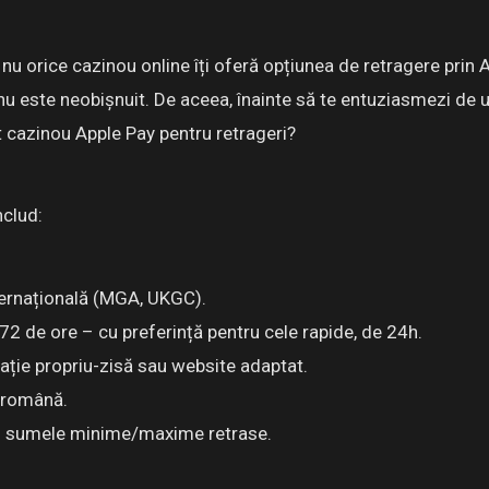
ă nu orice cazinou online îți oferă opțiunea de retragere pri
nu este neobișnuit. De aceea, înainte să te entuziasmezi de
t cazinou Apple Pay pentru retrageri?
nclud:
ternațională (MGA, UKGC).
2 de ore – cu preferință pentru cele rapide, de 24h.
cație propriu-zisă sau website adaptat.
a română.
 și sumele minime/maxime retrase.