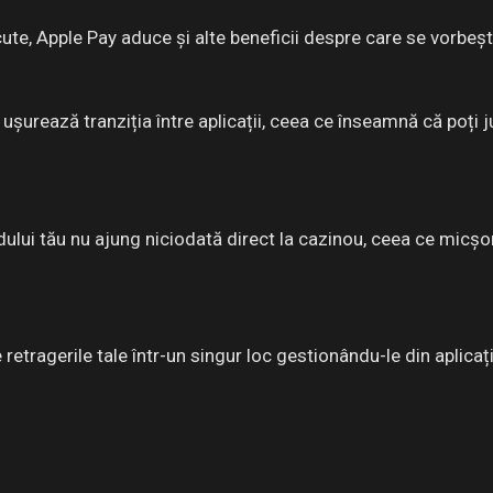
ute, Apple Pay aduce și alte beneficii despre care se vorbeșt
șurează tranziția între aplicații, ceea ce înseamnă că poți ju
dului tău nu ajung niciodată direct la cazinou, ceea ce micșor
 retragerile tale într-un singur loc gestionându-le din aplicaț