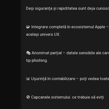
Deși siguranța și rapiditatea sunt deja cunosc
🧩 Integrare completă în ecosistemul Apple – u
același univers UX.
🎭 Anonimat parțial – datele sensibile ale car
tip phishing.
📊 Ușurință în contabilizare – poți vedea toate
🚫 Capcanele sistemului: ce trebuie să eviți