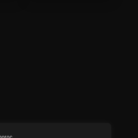
 noroc