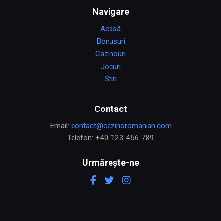
Navigare
Acasă
Bonusuri
Cazinouri
Jocuri
Ştiri
Contact
Email:
contact@cazinoromanian.com
Telefon: +40 123 456 789
Urmărește-ne