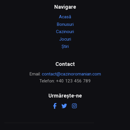
Navigare
Acasă
Bonusuri
Cazinouri
Jocuri
Ştiri
Contact
Email:
contact@cazinoromanian.com
Telefon: +40 123 456 789
Urmărește-ne