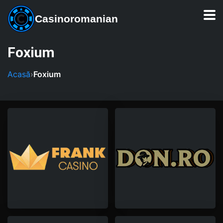
Casinoromanian
Foxium
Acasă
›
Foxium