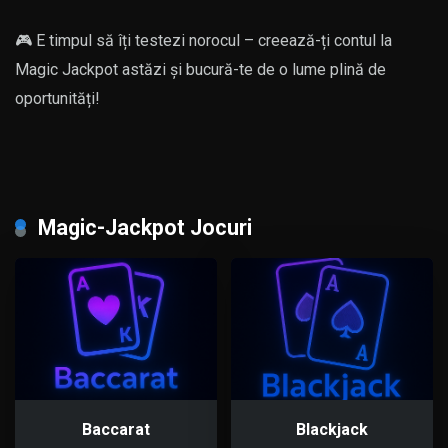
🎮 E timpul să îți testezi norocul – creează-ți contul la
Magic Jackpot astăzi și bucură-te de o lume plină de
oportunități!
Magic-Jackpot Jocuri
Baccarat
Blackjack