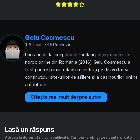
Gelu Cosmescu
1 Articole • 46 Recenzii
Lucrând de la începuturile fondării pieţei jocurilor de
noroc online din România (2016), Gelu Cosmescu a
fost printre primii redactori centrați pe dezvoltarea
conţinutului site-urilor de afiliere şi a cazinourilor online
autohtone.
Citește mai mult despre autor
Lasă un răspuns
Adresa ta de email nu va fi publicată.
Câmpurile obligatorii sunt marcate