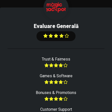
Evaluare Generală
Trust & Fairness
Games & Software
Bonuses & Promotions
Customer Support