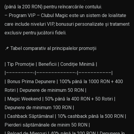
(până la 200 RON) pentru reîncarcările contului.
– Program VIP – Clubul Magic este un sistem de loialitate
care include niveluri VIP, bonusuri personalizate și tratament
exclusiv pentru jucătorii fideli.
📌 Tabel comparativ al principalelor promoții
| Tip Promoție | Beneficii | Condiție Minimă |
|–––––––––-|–––––––––––––-|–––––––––––|
| Bonus Prima Depunere | 100% până la 1000 RON + 400
Rotiri | Depunere de minimum 50 RON |
| Magic Weekend | 50% până la 400 RON + 50 Rotiri |
Depunere de minimum 100 RON |
| Cashback Săptămânal | 10% cashback până la 500 RON |
Pierderi săptămânale de minim 50 RON |
| Reload de Miercuri | 40% până la 200 RON | Depunere în