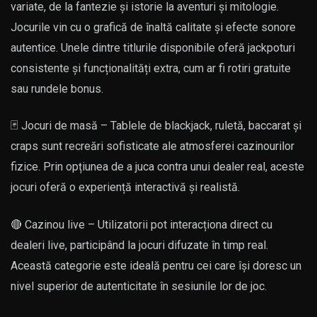
variate, de la fantezie și istorie la aventuri și mitologie.
Jocurile vin cu o grafică de înaltă calitate și efecte sonore
autentice. Unele dintre titlurile disponibile oferă jackpoturi
consistente și funcționalități extra, cum ar fi rotiri gratuite
sau rundele bonus.
🃏 Jocuri de masă – Tablele de blackjack, ruletă, baccarat și
craps sunt recreări sofisticate ale atmosferei cazinourilor
fizice. Prin opțiunea de a juca contra unui dealer real, aceste
jocuri oferă o experiență interactivă și realistă.
🔴 Cazinou live – Utilizatorii pot interacționa direct cu
dealeri live, participând la jocuri difuzate în timp real.
Această categorie este ideală pentru cei care își doresc un
nivel superior de autenticitate în sesiunile lor de joc.