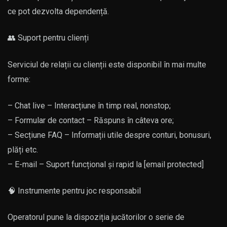
ce pot dezvolta dependență.
👥 Suport pentru clienți
Serviciul de relații cu clienții este disponibil în mai multe
forme:
– Chat live – Interacțiune în timp real, nonstop;
– Formular de contact – Răspuns în câteva ore;
– Secțiune FAQ – Informații utile despre conturi, bonusuri,
plăți etc.
– E-mail – Suport funcțional și rapid la [email protected]
🧠 Instrumente pentru joc responsabil
Operatorul pune la dispoziția jucătorilor o serie de