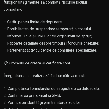
funcționalități menite să combată riscurile jocului
compulsiv:
– Setări pentru limite de depunere;
– Posibilitatea de suspendare temporară a contului;
– Informații utile și linkuri către organizații de sprijin;
– Rapoarte detaliate despre timpul și fondurile cheltuite;
– Parteneriat activ cu centre de consiliere specializate.
📋 Procesul de creare și verificare cont
Înregistrarea se realizează în doar câteva minute:
1. Completarea formularului de înregistrare cu date reale;
2. Confirmarea prin e-mail și SMS;
3. Verificarea identității prin trimiterea actelor