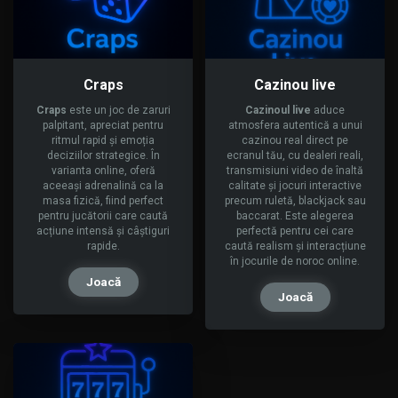
Craps
Cazinou live
Craps
este un joc de zaruri
Cazinoul live
aduce
palpitant, apreciat pentru
atmosfera autentică a unui
ritmul rapid și emoția
cazinou real direct pe
deciziilor strategice. În
ecranul tău, cu dealeri reali,
varianta online, oferă
transmisiuni video de înaltă
aceeași adrenalină ca la
calitate și jocuri interactive
masa fizică, fiind perfect
precum ruletă, blackjack sau
pentru jucătorii care caută
baccarat. Este alegerea
acțiune intensă și câștiguri
perfectă pentru cei care
rapide.
caută realism și interacțiune
în jocurile de noroc online.
Joacă
Joacă