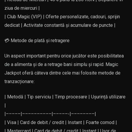
ziua de miercuri |
| Club Magic (VIP) | Oferte personalizate, cadouri, sprijin
dedicat | Activitate constantă și acumulare de puncte |
💳 Metode de plată și retragere
Un aspect important pentru orice jucător este posibilitatea
de a alimenta și de a retrage bani simplu și rapid. Magic
Jackpot oferă câteva dintre cele mai folosite metode de
tranzacționare:
| Metodă | Tip serviciu | Timp procesare | Ușurință utilizare
|
|–––––|––––––––––|–––––-|––––––––|
| Visa | Card de debit / credit | Instant | Foarte comod |
| Mastercard | Card de debit / credit | Instant | Ușor de