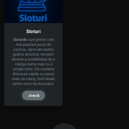
Sloturi
Sloturile
sunt printre cele
mai populare jocuri de
cazinou, apreciate pentru
grafică atractivă, tematici
diverse și posibilitatea de a
câștiga sume mari cu o
simplă rotire. Ele combină
distracția rapidă cu șanse
reale de câștig, fiind ideale
pentru orice tip de jucător.
Joacă