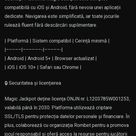
compatibilă cu iOS și Android, fără nevoia unei aplicații
dedicate. Navigarea este simplificată, iar toate jocurile
rulează fluent fără descărcări suplimentare.
| Platformă | Sistem compatibil | Cerință minimă |
|–––––|––––––-|–––––-|
| Android | Android 5+ | Browser actualizat |
| iOS | iOS 10+ | Safari sau Chrome |
🔒 Securitatea și licențierea
Magic Jackpot deține licența ONJN nr. L1203785W001253,
valabilă până în 2030. Platforma utilizează criptare
SSL/TLS pentru protecția datelor personale și financiare. În
plus, colaborează cu organizația Rombet pentru a promova
jocul responsabil și oferă acces la resurse pentru jucătorii