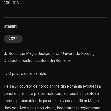
100 RON
Stabilit:
2022
🎲 Recenzie Magic Jackpot – Un Univers de Noroc și
Distracție pentru Jucătorii din România
🔍 O privire de ansamblu
Peisajul jocurilor de noroc online din România evoluează
constant, iar între platformele care au reușit să capteze
atenția pasionaților de jocuri de cazino se află și Magic
Jackpot. Acest cazinou virtual, înregistrat și reglementat