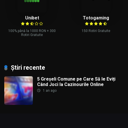
Unibet
Totogaming
100% până la 1000 RON + 300
150 Rotiri Gratuite
Rotiri Gratuite
Știri recente
5 Greșeli Comune pe Care Să le Eviți
Când Joci la Cazinourile Online
1 an ago