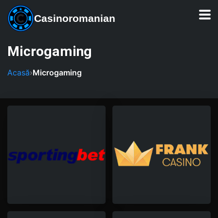
Casinoromanian
Microgaming
Acasă
›
Microgaming