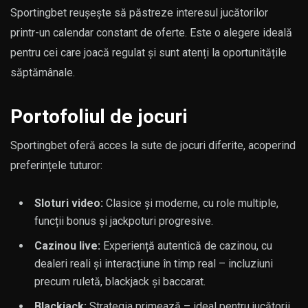
Sportingbet reușește să păstreze interesul jucătorilor
printr-un calendar constant de oferte. Este o alegere ideală
pentru cei care joacă regulat și sunt atenți la oportunitățile
săptămânale.
Portofoliul de jocuri
Sportingbet oferă acces la sute de jocuri diferite, acoperind
preferințele tuturor:
Sloturi video:
Clasice și moderne, cu role multiple,
funcții bonus și jackpoturi progresive.
Cazinou live:
Experiență autentică de cazinou, cu
dealeri reali și interacțiune în timp real – incluziuni
precum ruletă, blackjack și baccarat.
Blackjack:
Strategia primează – ideal pentru jucătorii