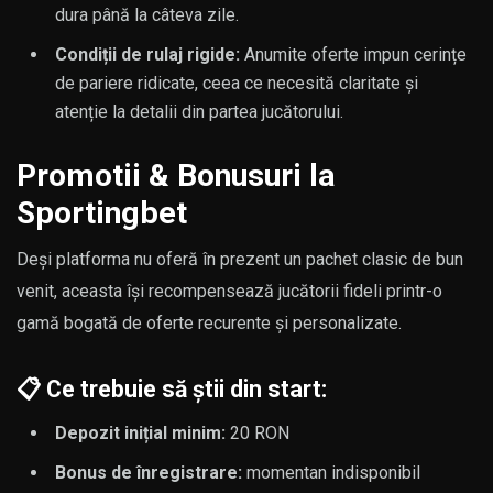
dura până la câteva zile.
Condiții de rulaj rigide:
Anumite oferte impun cerințe
de pariere ridicate, ceea ce necesită claritate și
atenție la detalii din partea jucătorului.
Promotii & Bonusuri la
Sportingbet
Deși platforma nu oferă în prezent un pachet clasic de bun
venit, aceasta își recompensează jucătorii fideli printr-o
gamă bogată de oferte recurente și personalizate.
📋 Ce trebuie să știi din start:
Depozit inițial minim:
20 RON
Bonus de înregistrare:
momentan indisponibil