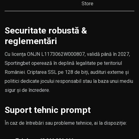
Store
Securitate robustă &
reglementări
Cu licența ONJN L1173062W000807, validă până în 2027,
Sportingbet operează în deplină legalitate pe teritoriul
României. Criptarea SSL pe 128 de biți, audituri externe și
politici dedicate jocului responsabil stau la baza unui mediu
sigur și de încredere.
Suport tehnic prompt
În caz de întrebări sau probleme tehnice, ai la dispoziție: