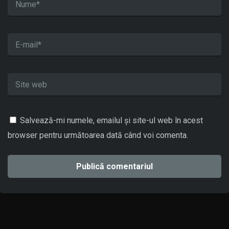
Salvează-mi numele, emailul și site-ul web în acest
browser pentru următoarea dată când voi comenta.