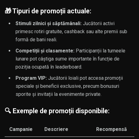
🎁 Tipuri de promoții actuale:
Stimuli zilnici și săptămânali:
Jucătorii activi
primesc rotiri gratuite, cashback sau alte premii sub
formă de bani reali.
Competiții și clasamente:
Participanții la turneele
lunare pot câștiga sume importante în funcție de
poziția ocupată în leaderboard.
Program VIP:
Jucătorii loiali pot accesa promoții
speciale și beneficii exclusive, precum bonusuri
sporite și invitații la evenimente private.
🔍 Exemple de promoții disponibile:
Campanie
Descriere
Recompensă