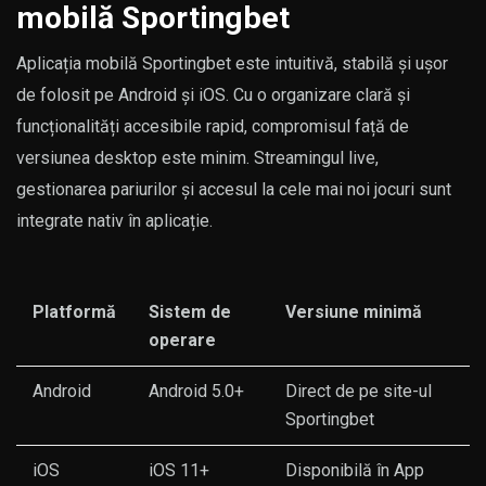
mobilă Sportingbet
Aplicația mobilă Sportingbet este intuitivă, stabilă și ușor
de folosit pe Android și iOS. Cu o organizare clară și
funcționalități accesibile rapid, compromisul față de
versiunea desktop este minim. Streamingul live,
gestionarea pariurilor și accesul la cele mai noi jocuri sunt
integrate nativ în aplicație.
Platformă
Sistem de
Versiune minimă
operare
Android
Android 5.0+
Direct de pe site-ul
Sportingbet
iOS
iOS 11+
Disponibilă în App