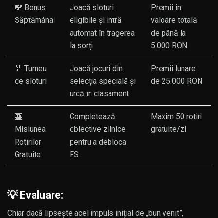
💸 Bonus
Joacă sloturi
Premii în
Săptămânal
eligibile și intră
valoare totală
automat în tragerea
de până la
la sorți
5.000 RON
🏅 Turneu
Joacă jocuri din
Premii lunare
de sloturi
selecția specială și
de 25.000 RON
urcă în clasament
🎰
Completează
Maxim 50 rotiri
Misiunea
obiective zilnice
gratuite/zi
Rotirilor
pentru a debloca
Gratuite
FS
💡 Evaluare:
Chiar dacă lipsește acel impuls inițial de „bun venit”,