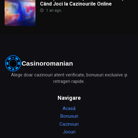
Când Joci la Cazinourile Online
1 an ago
Casinoromanian
Alege doar cazinouri atent verificate, bonusuri exclusive și
retrageri rapide.
Navigare
Acasă
Bonusuri
Cazinouri
Jocuri