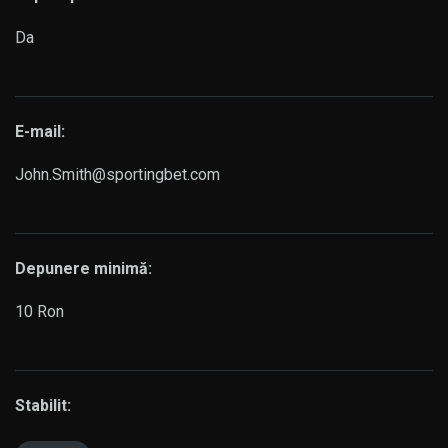
Da
E-mail:
John.Smith@sportingbet.com
Depunere minimă:
10 Ron
Stabilit: