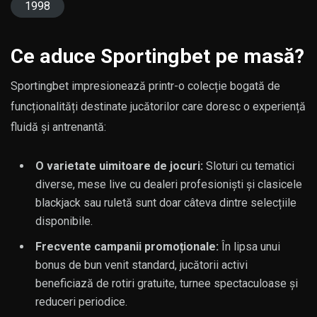
1998
Ce aduce Sportingbet pe masă?
Sportingbet impresionează printr-o colecție bogată de
funcționalități destinate jucătorilor care doresc o experiență
fluidă și antrenantă:
O varietate uimitoare de jocuri:
Sloturi cu tematici
diverse, mese live cu dealeri profesioniști și clasicele
blackjack sau ruletă sunt doar câteva dintre selecțiile
disponibile.
Frecvente campanii promoționale:
În lipsa unui
bonus de bun venit standard, jucătorii activi
beneficiază de rotiri gratuite, turnee spectaculoase și
reduceri periodice.