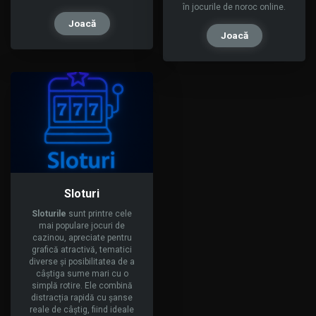
în jocurile de noroc online.
Joacă
Joacă
Sloturi
Sloturile
sunt printre cele
mai populare jocuri de
cazinou, apreciate pentru
grafică atractivă, tematici
diverse și posibilitatea de a
câștiga sume mari cu o
simplă rotire. Ele combină
distracția rapidă cu șanse
reale de câștig, fiind ideale