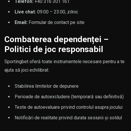
Telefon:
+40 316 301 161
Live chat:
09:00 – 23:00, zilnic
Email:
Formular de contact pe site
Combaterea dependenței –
Politici de joc responsabil
Sportingbet oferă toate instrumentele necesare pentru a te
ajuta să joci echilibrat:
Stabilirea limitelor de depunere
Perioade de autoexcludere (temporară sau definitivă)
Teste de autoevaluare privind controlul asupra jocului
Notificări de realitate privind durata sesiunii și soldul