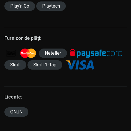
Play'n Go
Playtech
Furnizor de plăți:
Neteller
Skrill
Skrill 1-Tap
Licente:
ONJN