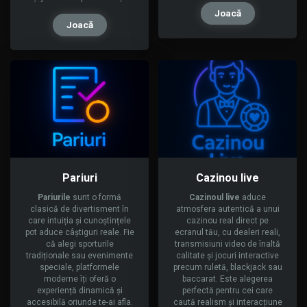
Joacă
Joacă
Pariuri
Cazinou live
Pariurile
sunt o formă
Cazinoul live
aduce
clasică de divertisment în
atmosfera autentică a unui
care intuiția și cunoștințele
cazinou real direct pe
pot aduce câștiguri reale. Fie
ecranul tău, cu dealeri reali,
că alegi sporturile
transmisiuni video de înaltă
tradiționale sau evenimente
calitate și jocuri interactive
speciale, platformele
precum ruletă, blackjack sau
moderne îți oferă o
baccarat. Este alegerea
experiență dinamică și
perfectă pentru cei care
accesibilă oriunde te-ai afla.
caută realism și interacțiune