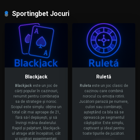
Sportingbet Jocuri
Blackjack
Ruletă
Blackjack
este un joc de
Ruleta
este un joc clasic de
cărți popular în cazinouri,
cazinou care combină
renumit pentru combinația
norocul cu emoția rotirii.
sa de strategie și noroc.
Jucătorii pariază pe numere,
Scopul este simplu: obține un
culori sau combinații,
total cât mai aproape de 21,
așteptând ca bila să se
fără să-l depășești, și să
oprească pe segmentul
învingi mâna dealerului.
câștigător. Este simplu,
Rapid și palpitant, blackjack-
captivant și ideal pentru
ul atrage atât începători, cât
toate tipurile de jucători.
și jucători experimentați.