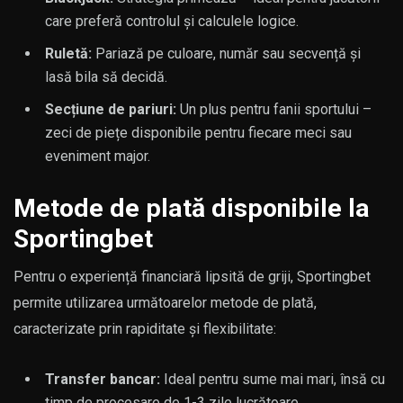
care preferă controlul și calculele logice.
Ruletă:
Pariază pe culoare, număr sau secvență și
lasă bila să decidă.
Secțiune de pariuri:
Un plus pentru fanii sportului –
zeci de piețe disponibile pentru fiecare meci sau
eveniment major.
Metode de plată disponibile la
Sportingbet
Pentru o experiență financiară lipsită de griji, Sportingbet
permite utilizarea următoarelor metode de plată,
caracterizate prin rapiditate și flexibilitate:
Transfer bancar:
Ideal pentru sume mai mari, însă cu
timp de procesare de 1-3 zile lucrătoare.