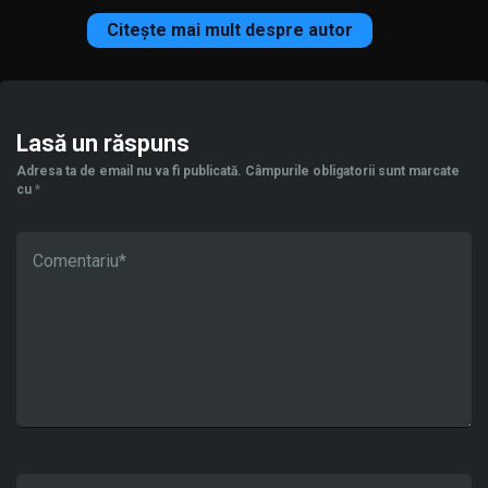
Citește mai mult despre autor
Lasă un răspuns
Adresa ta de email nu va fi publicată.
Câmpurile obligatorii sunt marcate
cu
*