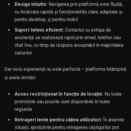
Design intuitiv:
Navigarea prin platformă este fluidă,
cu încărcare rapidă și funcționalități clare, adaptate și
pentru desktop, și pentru mobil.
Suport tehnic eficient:
Contactul cu echipa de
asistență se realizează rapid prin email, telefon sau
chat live, cu timp de răspuns acceptabil în majoritatea
cazurilor.
Dar nicio experiență nu este perfectă – platforma întâmpină
și unele limitări:
Acces restricționat în funcție de locație:
Nu toate
promoțiile sau jocurile sunt disponibile în toate
regiunile.
Retrageri lente pentru câțiva utilizatori:
În anumite
situații, aprobările pentru retragerea câștigurilor pot