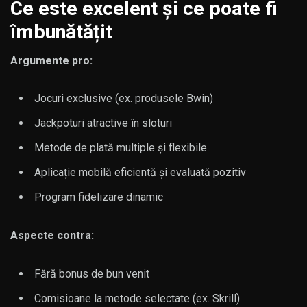
Ce este excelent și ce poate fi
îmbunătățit
Argumente pro:
Jocuri exclusive (ex. produsele Bwin)
Jackpoturi atractive în sloturi
Metode de plată multiple și flexibile
Aplicație mobilă eficientă și evaluată pozitiv
Program fidelizare dinamic
Aspecte contra:
Fără bonus de bun venit
Comisioane la metode selectate (ex. Skrill)