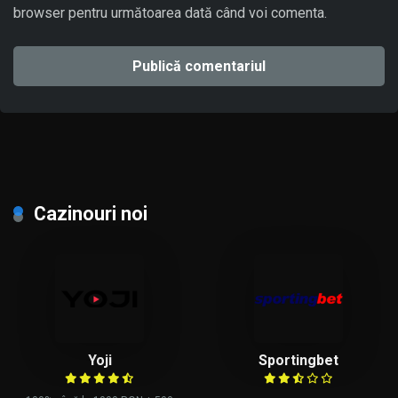
browser pentru următoarea dată când voi comenta.
Cazinouri noi
Yoji
Sportingbet