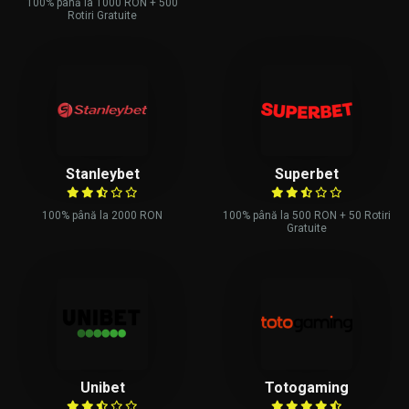
100% până la 1000 RON + 500
Rotiri Gratuite
Stanleybet
Superbet
100% până la 2000 RON
100% până la 500 RON + 50 Rotiri
Gratuite
Unibet
Totogaming