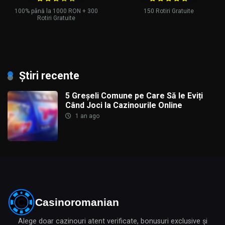
100% până la 1000 RON + 300
150 Rotiri Gratuite
Rotiri Gratuite
Știri recente
5 Greșeli Comune pe Care Să le Eviți
Când Joci la Cazinourile Online
1 an ago
Casinoromanian
Alege doar cazinouri atent verificate, bonusuri exclusive și