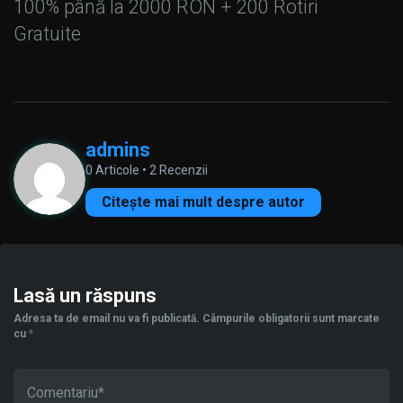
100% până la 2000 RON + 200 Rotiri
Gratuite
admins
0 Articole • 2 Recenzii
Citește mai mult despre autor
Lasă un răspuns
Adresa ta de email nu va fi publicată.
Câmpurile obligatorii sunt marcate
cu
*