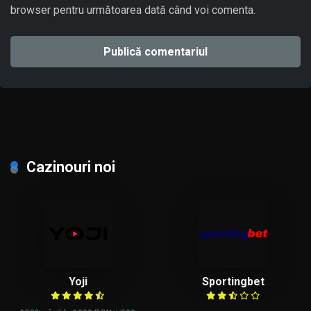
browser pentru următoarea dată când voi comenta.
Cazinouri noi
Yoji
Sportingbet