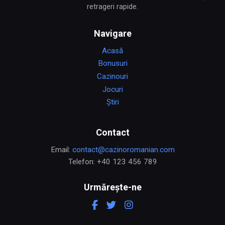
retrageri rapide.
Navigare
Acasă
Bonusuri
Cazinouri
Jocuri
Ştiri
Contact
Email:
contact@cazinoromanian.com
Telefon: +40 123 456 789
Urmărește-ne