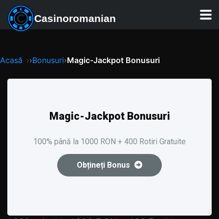
Casinoromanian
Acasă
›
Bonusuri
›
Magic-Jackpot Bonusuri
Magic-Jackpot Bonusuri
100% până la 1000 RON + 400 Rotiri Gratuite
Obțineți Bonus