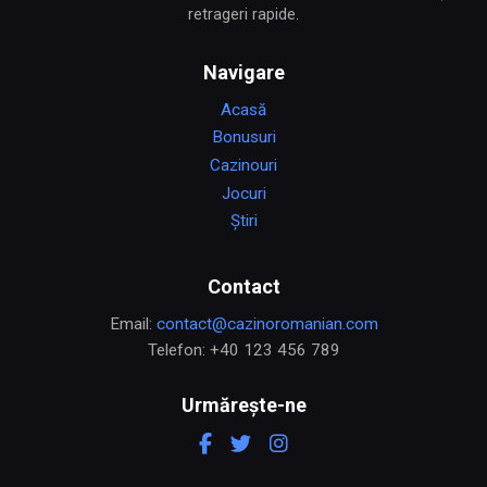
retrageri rapide.
Navigare
Acasă
Bonusuri
Cazinouri
Jocuri
Ştiri
Contact
Email:
contact@cazinoromanian.com
Telefon: +40 123 456 789
Urmărește-ne