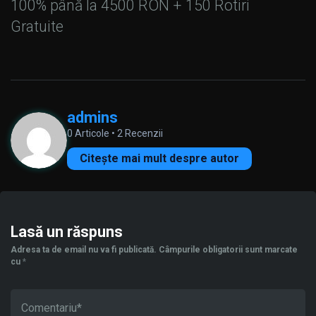
100% până la 4500 RON + 150 Rotiri
Gratuite
admins
0 Articole • 2 Recenzii
Citește mai mult despre autor
Lasă un răspuns
Adresa ta de email nu va fi publicată.
Câmpurile obligatorii sunt marcate
cu
*