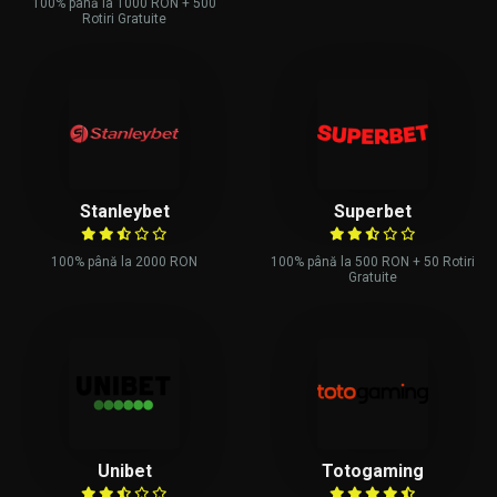
100% până la 1000 RON + 500
Rotiri Gratuite
Stanleybet
Superbet
100% până la 2000 RON
100% până la 500 RON + 50 Rotiri
Gratuite
Unibet
Totogaming