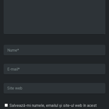
Salvează-mi numele, emailul și site-ul web în acest