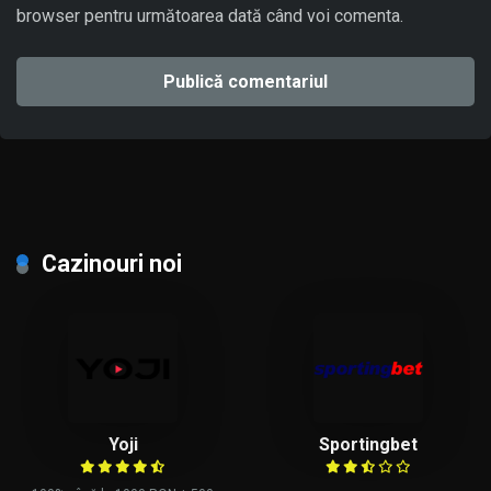
browser pentru următoarea dată când voi comenta.
Cazinouri noi
Yoji
Sportingbet