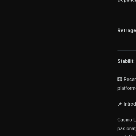
Retrage
Stabilit:
🎰 Recen
platform
📌 Intro
Casino La
pasionaț