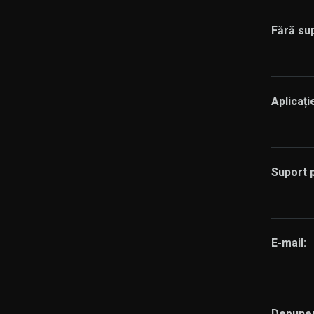
Fără sup
Aplicați
Suport p
E-mail:
Depuner