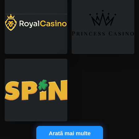
Arată mai multe