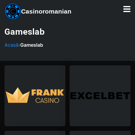
Casinoromanian
Gameslab
Acasă
›
Gameslab