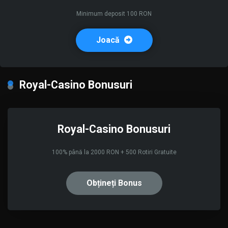
Minimum deposit 100 RON
Joacă
Royal-Casino Bonusuri
Royal-Casino Bonusuri
100% până la 2000 RON + 500 Rotiri Gratuite
Obțineți Bonus