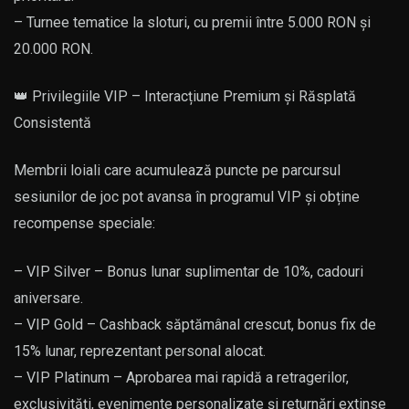
– Turnee tematice la sloturi, cu premii între 5.000 RON și
20.000 RON.
👑 Privilegiile VIP – Interacțiune Premium și Răsplată
Consistentă
Membrii loiali care acumulează puncte pe parcursul
sesiunilor de joc pot avansa în programul VIP și obține
recompense speciale:
– VIP Silver – Bonus lunar suplimentar de 10%, cadouri
aniversare.
– VIP Gold – Cashback săptămânal crescut, bonus fix de
15% lunar, reprezentant personal alocat.
– VIP Platinum – Aprobarea mai rapidă a retragerilor,
exclusivități, evenimente personalizate și returnări extinse