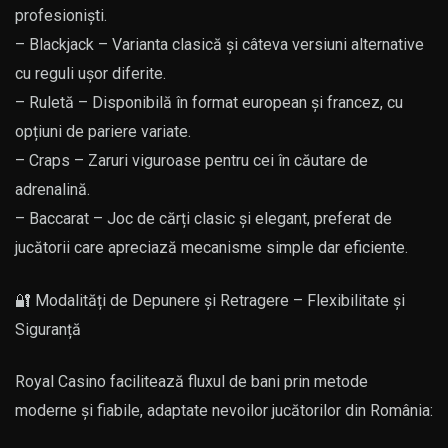
profesioniști.
– Blackjack – Varianta clasică și câteva versiuni alternative
cu reguli ușor diferite.
– Ruletă – Disponibilă în format european și francez, cu
opțiuni de pariere variate.
– Craps – Zaruri viguroase pentru cei în căutare de
adrenalină.
– Baccarat – Joc de cărți clasic și elegant, preferat de
jucătorii care apreciază mecanisme simple dar eficiente.
🔐 Modalități de Depunere și Retragere – Flexibilitate și
Siguranță
Royal Casino facilitează fluxul de bani prin metode
moderne și fiabile, adaptate nevoilor jucătorilor din România: