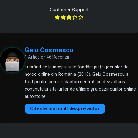
Customer Support
Gelu Cosmescu
1 Articole • 46 Recenzii
Lucrând de la începuturile fondării pieţei jocurilor de
noroc online din România (2016), Gelu Cosmescu a
fost printre primii redactori centrați pe dezvoltarea
conţinutului site-urilor de afiliere şi a cazinourilor online
autohtone.
Citește mai mult despre autor