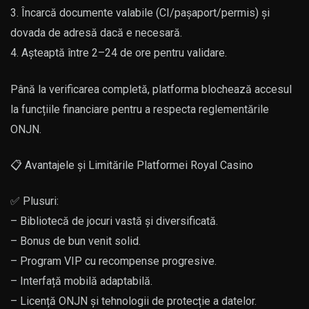
3. Încarcă documente valabile (CI/pașaport/permis) și
dovada de adresă dacă e necesară.
4. Așteaptă între 2–24 de ore pentru validare.
Până la verificarea completă, platforma blochează accesul
la funcțiile financiare pentru a respecta reglementările
ONJN.
📋 Avantajele și Limitările Platformei Royal Casino
✅ Plusuri:
– Bibliotecă de jocuri vastă și diversificată.
– Bonus de bun venit solid.
– Program VIP cu recompense progresive.
– Interfață mobilă adaptabilă.
– Licență ONJN și tehnologii de protecție a datelor.