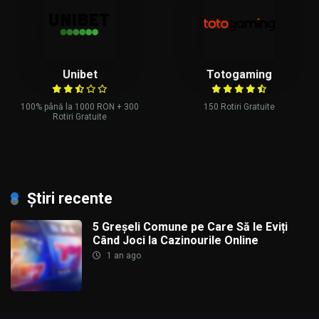
Unibet
Totogaming
100% până la 1000 RON + 300
150 Rotiri Gratuite
Rotiri Gratuite
Știri recente
5 Greșeli Comune pe Care Să le Eviți
Când Joci la Cazinourile Online
1 an ago