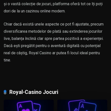
și o vastă colecție de jocuri, platforma oferă tot ce îți poți
dori de la un cazinou online modern.
Chiar dacă există unele aspecte ce pot fi ajustate, precum
diversificarea metodelor de plată sau extinderea jocurilor
live, balanța înclină clar spre partea pozitivă a experienței.
Dacă ești pregătit pentru o aventură digitală cu potențial
real de câștig, Royal Casino ar putea fi locul ideal pentru
tine.
Royal-Casino Jocuri