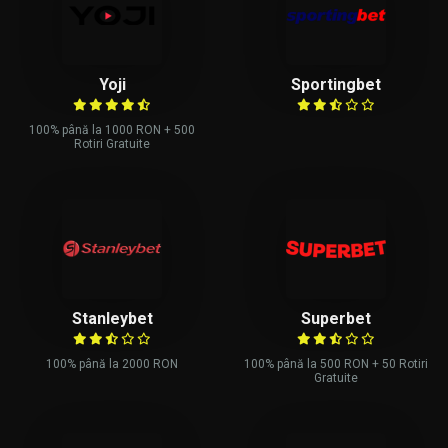
Yoji
Sportingbet
100% până la 1000 RON + 500
Rotiri Gratuite
Stanleybet
Superbet
100% până la 2000 RON
100% până la 500 RON + 50 Rotiri
Gratuite