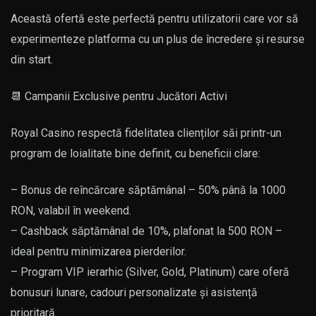
Această ofertă este perfectă pentru utilizatorii care vor să
experimenteze platforma cu un plus de încredere și resurse
din start.
📆 Campanii Exclusive pentru Jucători Activi
Royal Casino respectă fidelitatea clienților săi printr-un
program de loialitate bine definit, cu beneficii clare:
– Bonus de reîncărcare săptămânal – 50% până la 1000
RON, valabil în weekend.
– Cashback săptămânal de 10%, plafonat la 500 RON –
ideal pentru minimizarea pierderilor.
– Program VIP ierarhic (Silver, Gold, Platinum) care oferă
bonusuri lunare, cadouri personalizate și asistență
prioritară.