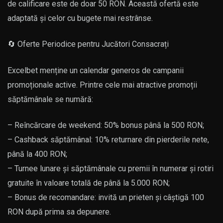
de calificare este de doar 50 RON. Această ofertă este
adaptată și celor cu bugete mai restrânse.
🔄 Oferte Periodice pentru Jucători Consacrați
Excelbet menține un calendar generos de campanii
promoționale active. Printre cele mai atractive promoții
săptămânale se numără:
– Reîncărcare de weekend: 50% bonus până la 500 RON;
– Cashback săptămânal: 10% returnare din pierderile nete,
până la 400 RON;
– Turnee lunare și săptămânale cu premii în numerar și rotiri
gratuite în valoare totală de până la 5.000 RON;
– Bonus de recomandare: invită un prieten și câștigă 100
RON după prima sa depunere.