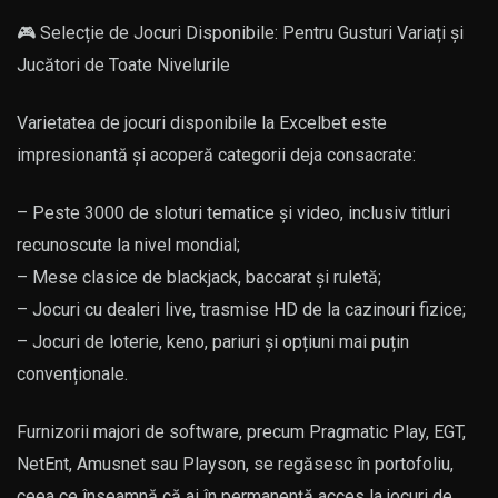
🎮 Selecție de Jocuri Disponibile: Pentru Gusturi Variați și
Jucători de Toate Nivelurile
Varietatea de jocuri disponibile la Excelbet este
impresionantă și acoperă categorii deja consacrate:
– Peste 3000 de sloturi tematice și video, inclusiv titluri
recunoscute la nivel mondial;
– Mese clasice de blackjack, baccarat și ruletă;
– Jocuri cu dealeri live, trasmise HD de la cazinouri fizice;
– Jocuri de loterie, keno, pariuri și opțiuni mai puțin
convenționale.
Furnizorii majori de software, precum Pragmatic Play, EGT,
NetEnt, Amusnet sau Playson, se regăsesc în portofoliu,
ceea ce înseamnă că ai în permanență acces la jocuri de