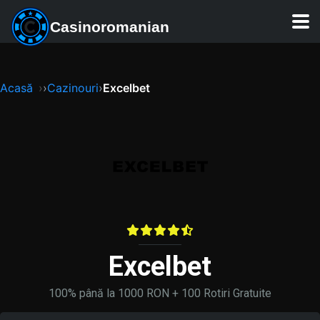
Casinoromanian
Acasă
›
Cazinouri
›
Excelbet
Excelbet
100% până la 1000 RON + 100 Rotiri Gratuite