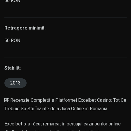
50 RON
Retragere minimă:
50 RON
Stabilit:
2013
🎰 Recenzie Completă a Platformei Excelbet Casino: Tot Ce
Trebuie Să Știi Înainte de a Juca Online în România
Excelbet s-a făcut remarcat în peisajul cazinourilor online