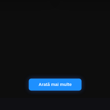
Arată mai multe