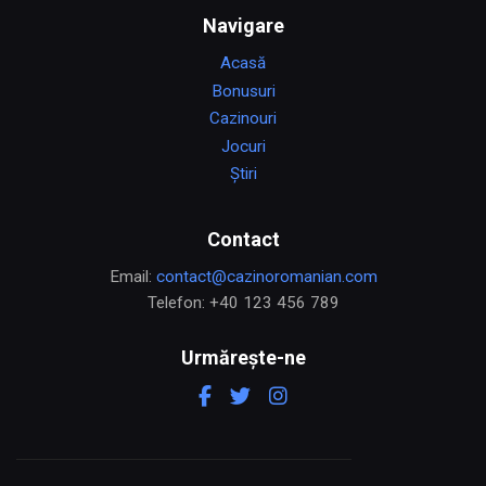
Navigare
Acasă
Bonusuri
Cazinouri
Jocuri
Ştiri
Contact
Email:
contact@cazinoromanian.com
Telefon: +40 123 456 789
Urmărește-ne