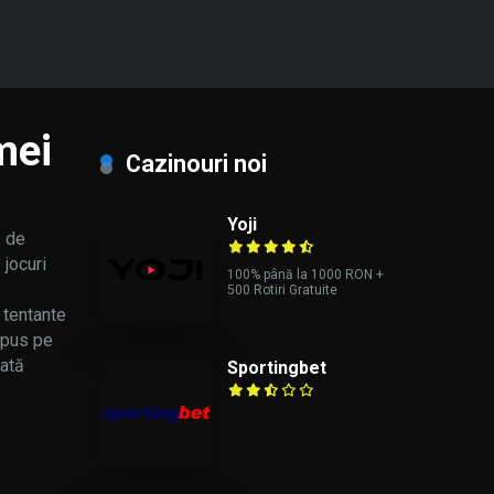
mei
Cazinouri noi
Yoji
e de
 jocuri
100% până la 1000 RON +
500 Rotiri Gratuite
 tentante
t pus pe
tată
Sportingbet