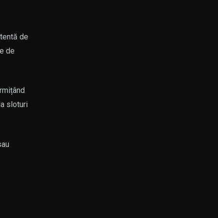
stentă de
te de
rmițând
a sloturi
sau