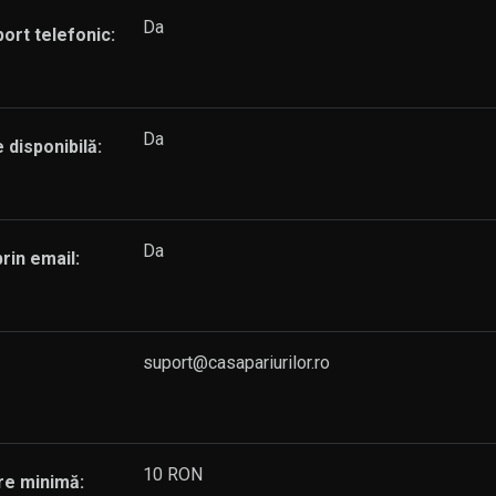
Da
ort telefonic:
Da
e disponibilă:
Da
rin email:
suport@casapariurilor.ro
10 RON
e minimă: