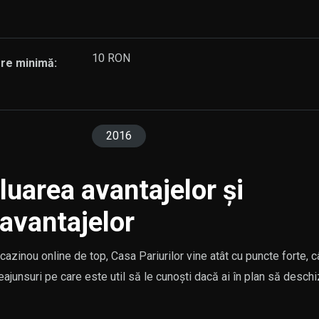
10 RON
re minimă:
2016
luarea avantajelor și
avantajelor
cazinou online de top, Casa Pariurilor vine atât cu puncte forte, câ
ajunsuri pe care este util să le cunoști dacă ai în plan să deschi