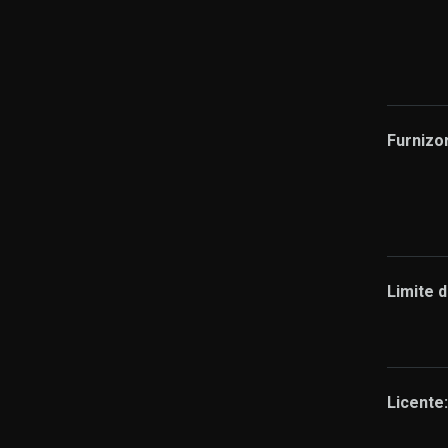
Furnizor
Limite 
Licente: