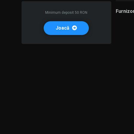
Furnizor
Minimum deposit 50 RON
Joacă