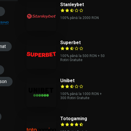
Stanleybet
100% până la 2000 RON
Superbet
mat
100% până la 500 RON + 50
Rotiri Gratuite
Unibet
son
100% până la 1000 RON +
300 Rotiri Gratuite
Totogaming