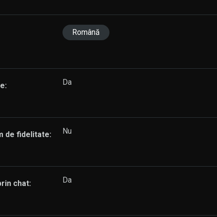
Română
Da
e:
Nu
de fidelitate:
Da
rin chat: