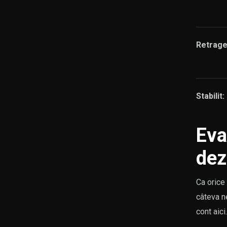
Retrage
Stabilit:
Eva
dez
Ca orice 
câteva ne
cont aici.