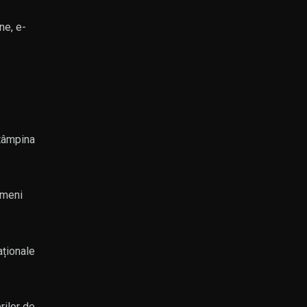
ne, e-
ntâmpina
rmeni
aționale
rilor de