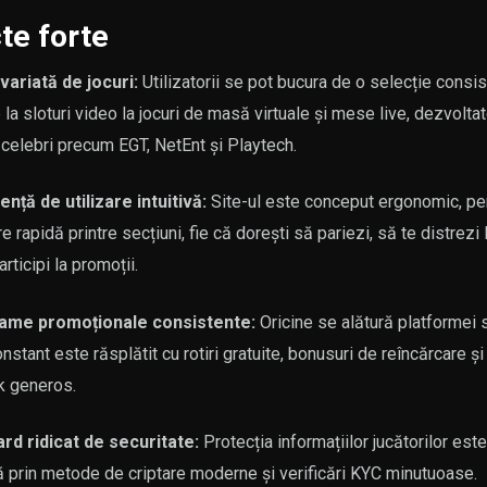
te forte
ariată de jocuri:
Utilizatorii se pot bucura de o selecție consi
e la sloturi video la jocuri de masă virtuale și mese live, dezvolta
i celebri precum EGT, NetEnt și Playtech.
ență de utilizare intuitivă:
Site-ul este conceput ergonomic, pe
e rapidă printre secțiuni, fie că dorești să pariezi, să te distrezi l
rticipi la promoții.
ame promoționale consistente:
Oricine se alătură platformei 
nstant este răsplătit cu rotiri gratuite, bonusuri de reîncărcare și
k generos.
rd ridicat de securitate:
Protecția informațiilor jucătorilor este
ă prin metode de criptare moderne și verificări KYC minutuoase.